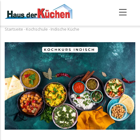
Direkt
zum
Inhalt
Startseite
-
Kochschule
-
Indische Küche
Pfadnavigation