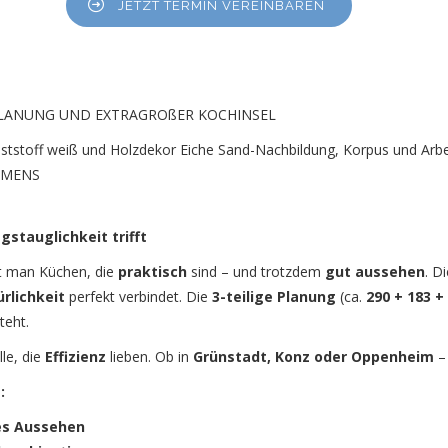
JETZT TERMIN VEREINBAREN
PLANUNG UND EXTRAGROßER KOCHINSEL
ststoff weiß und Holzdekor Eiche Sand-Nachbildung, Korpus und Arbe
IEMENS
stauglichkeit trifft
 man Küchen, die
praktisch
sind – und trotzdem
gut aussehen
. D
rlichkeit
perfekt verbindet. Die
3-teilige Planung
(ca.
290 + 183 +
teht.
le, die
Effizienz
lieben. Ob in
Grünstadt, Konz oder Oppenheim
–
:
les Aussehen