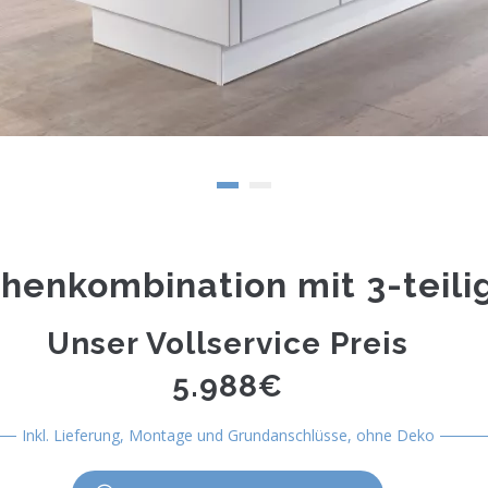
chenkombination mit 3-teili
Unser Vollservice Preis
5.988€
Inkl. Lieferung, Montage und Grundanschlüsse, ohne Deko