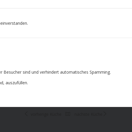
 einverstanden.
cher Besucher sind und verhindert automatisches Spamming.
nd, auszufüllen.
vorherige Küche
nächste Küche