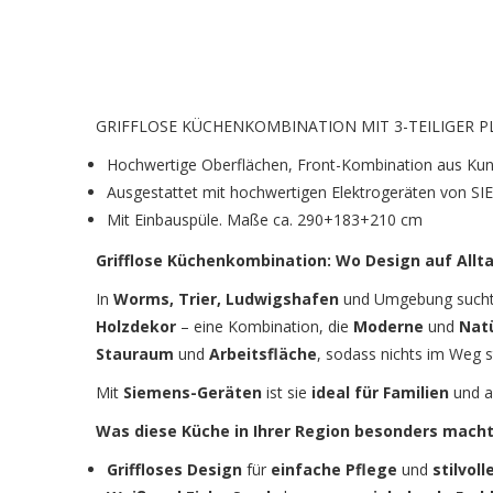
GRIFFLOSE KÜCHENKOMBINATION MIT 3-TEILIGER 
Hochwertige Oberflächen, Front-Kombi­nation aus Kun
Ausgestattet mit hochwertigen Elektrogeräten von S
Mit Einbauspüle. Maße ca. 290+183+210 cm
Grifflose Küchenkombination: Wo Design auf Alltag
In
Worms, Trier, Ludwigshafen
und Umgebung sucht
Holzdekor
– eine Kombination, die
Moderne
und
Natü
Stauraum
und
Arbeitsfläche
, sodass nichts im Weg s
Mit
Siemens-Geräten
ist sie
ideal für Familien
und al
Was diese Küche in Ihrer Region besonders macht
Griffloses Design
für
einfache Pflege
und
stilvol