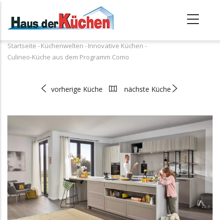
Direkt
zum
Inhalt
Startseite
-
Küchenwelten
-
Innovative Küchen
-
Pfadnavigation
Culineo-Küche aus dem Programm Como
vorherige Küche
nächste Küche