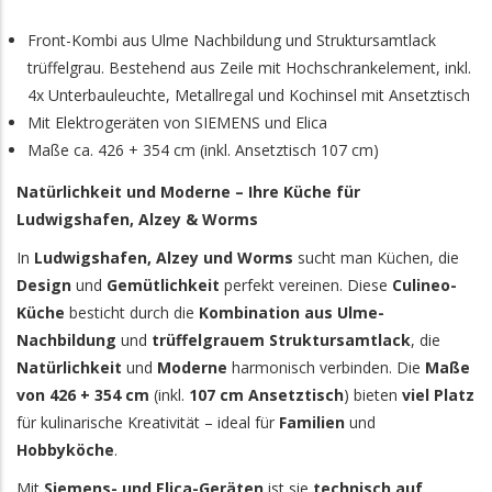
Front-Kombi aus Ulme Nachbildung und Struktursamtlack
trüffelgrau. Bestehend aus Zeile mit Hochschrankelement, inkl.
4x Unterbauleuchte, Metallregal und Kochinsel mit Ansetztisch
Mit Elektrogeräten von SIEMENS und Elica
Maße ca. 426 + 354 cm (inkl. Ansetztisch 107 cm)
Natürlichkeit und Moderne – Ihre Küche für
Ludwigshafen, Alzey & Worms
In
Ludwigshafen, Alzey und Worms
sucht man Küchen, die
Design
und
Gemütlichkeit
perfekt vereinen. Diese
Culineo-
Küche
besticht durch die
Kombination aus Ulme-
Nachbildung
und
trüffelgrauem Struktursamtlack
, die
Natürlichkeit
und
Moderne
harmonisch verbinden. Die
Maße
von 426 + 354 cm
(inkl.
107 cm Ansetztisch
) bieten
viel Platz
für kulinarische Kreativität – ideal für
Familien
und
Hobbyköche
.
Mit
Siemens- und Elica-Geräten
ist sie
technisch auf